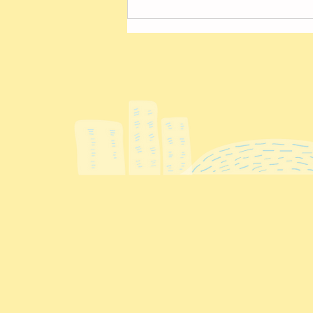
４月の様子【第２ひまわり
園】