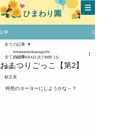
ひまわり園
記事
全ての記事
himawarienkawaguchi
全ての記事
2020年9月4日
読了時間: 1分
おまつりごっこ【第2】
園だより
献立表
何色のヨーヨーにしようかな～？