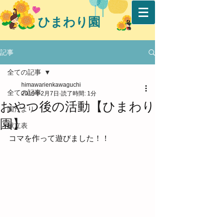
ひまわり園
記事
全ての記事
himawarienkawaguchi
全ての記事
2019年2月7日
読了時間: 1分
おやつ後の活動【ひまわり
園だより
園】
献立表
コマを作って遊びました！！