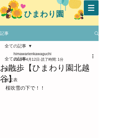
ひまわり園
記事
全ての記事
himawarienkawaguchi
全ての記事
2019年4月12日
読了時間: 1分
お散歩【ひまわり園北越
園だより
谷】
献立表
桜吹雪の下で！！