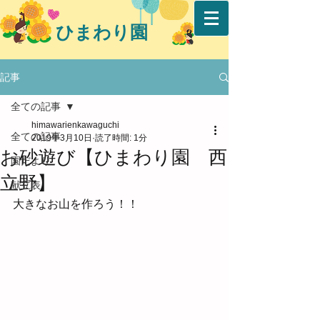
ひまわり園
記事
全ての記事
himawarienkawaguchi
全ての記事
2019年3月10日
読了時間: 1分
お砂遊び【ひまわり園 西
園だより
立野】
献立表
大きなお山を作ろう！！