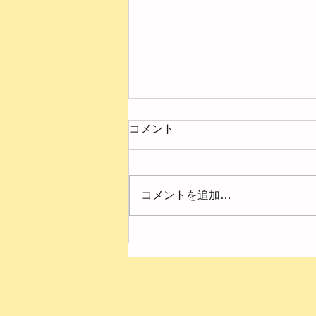
コメント
コメントを追加…
４月の様子【第２ひまわり
園】