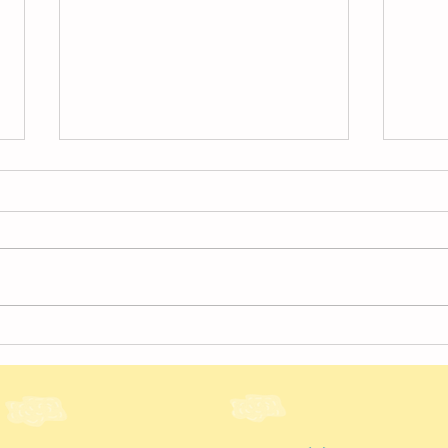
4月
４月の様子【北越谷】