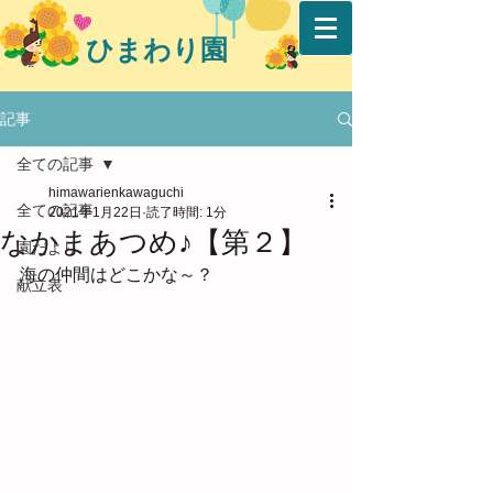
ひまわり園
記事
全ての記事
himawarienkawaguchi
全ての記事
2021年1月22日
読了時間: 1分
なかまあつめ♪【第２】
園だより
海の仲間はどこかな～？
献立表