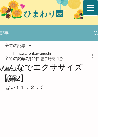
ひまわり園
記事
全ての記事
himawarienkawaguchi
全ての記事
2020年7月20日
読了時間: 1分
みんなでエクササイズ
園だより
【第2】
献立表
はい！１．２．３！