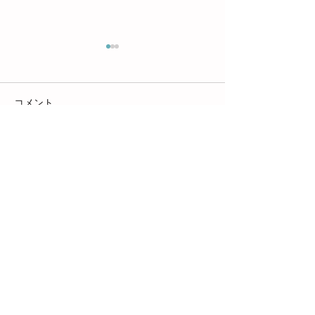
コメント
4月の様子【レ
４月の様子【北越谷】
コメントを追加…
株式会社ひまわり