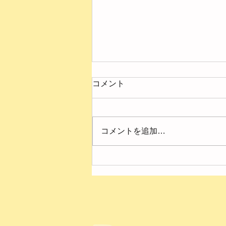
コメント
コメントを追加…
４月の様子【第２ひまわり
園】