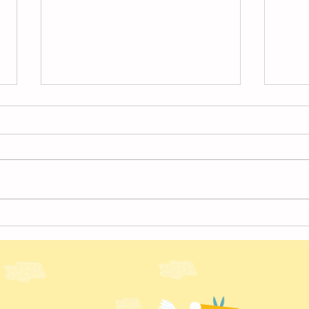
4月
４月の様子【北越谷】