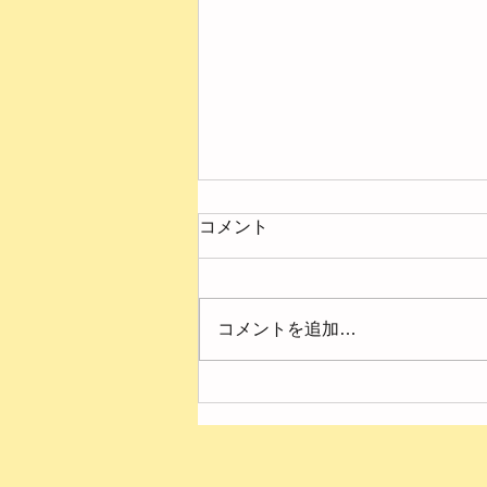
コメント
コメントを追加…
４月の様子【第２ひまわり
園】