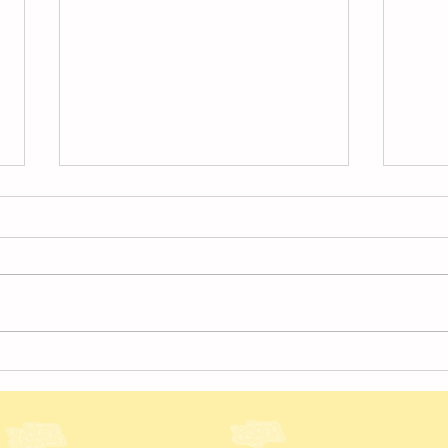
4月
４月の様子【北越谷】