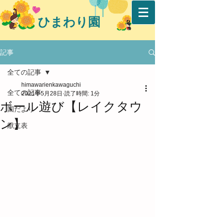
ひまわり園
記事
全ての記事
himawarienkawaguchi
全ての記事
2021年5月28日
読了時間: 1分
ボール遊び【レイクタウ
園だより
ン】
献立表