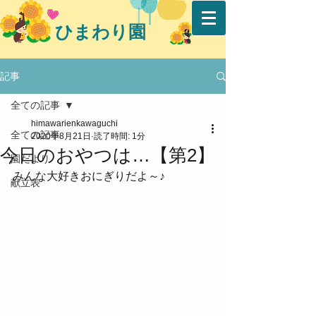
ひまわり園
記事
全ての記事
himawarienkawaguchi
全ての記事
2020年8月21日
読了時間: 1分
今日のおやつは…【第2】
園だより
みんな大好きおにぎりだよ～♪
献立表