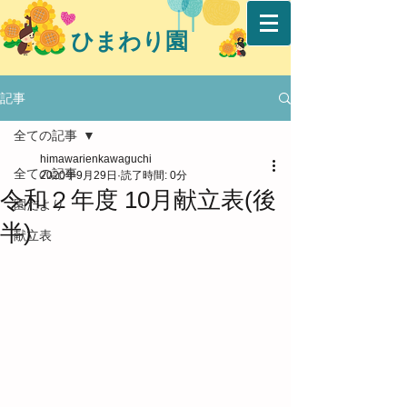
ひまわり園
記事
全ての記事
himawarienkawaguchi
全ての記事
2020年9月29日
読了時間: 0分
令和２年度 10月献立表(後
園だより
半)
献立表