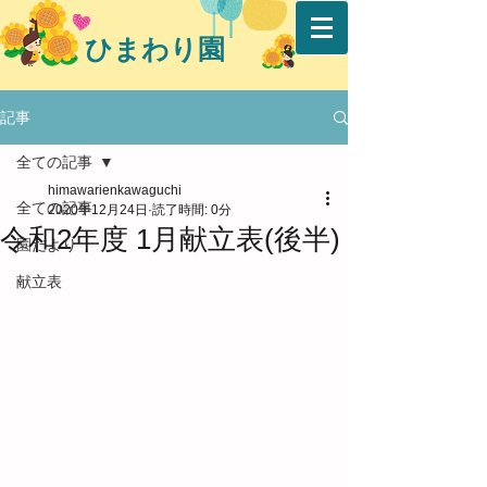
ひまわり園
記事
全ての記事
himawarienkawaguchi
全ての記事
2020年12月24日
読了時間: 0分
令和2年度 1月献立表(後半)
園だより
献立表