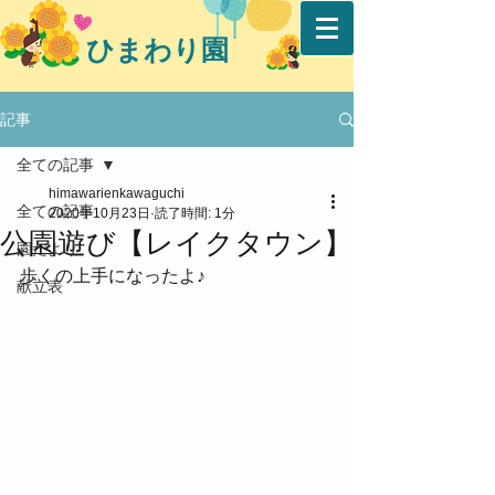
ひまわり園
記事
全ての記事
himawarienkawaguchi
全ての記事
2020年10月23日
読了時間: 1分
公園遊び【レイクタウン】
園だより
歩くの上手になったよ♪
献立表