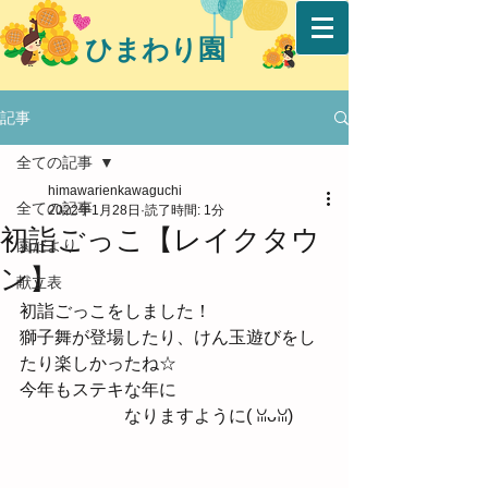
ひまわり園
記事
全ての記事
himawarienkawaguchi
全ての記事
2022年1月28日
読了時間: 1分
初詣ごっこ【レイクタウ
園だより
ン】
献立表
初詣ごっこをしました！
獅子舞が登場したり、けん玉遊びをし
たり楽しかったね☆
今年もステキな年に
　　　　　　なりますように( ꈍᴗꈍ)