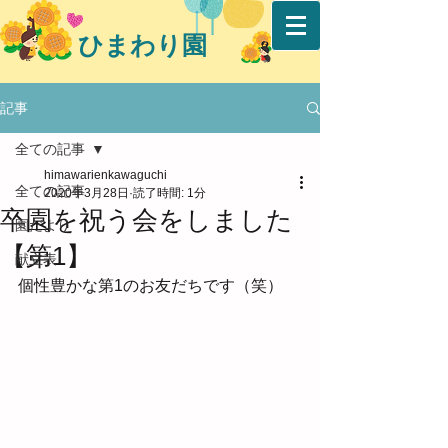
ひまわり園
記事
全ての記事
himawarienkawaguchi
全ての記事
2020年3月28日
読了時間: 1分
卒園を祝う会をしました
園だより
【第1】
献立表
個性豊かな第1のお友だちです（笑）