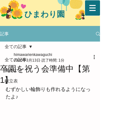
ひまわり園
記事
全ての記事
himawarienkawaguchi
全ての記事
2020年3月13日
読了時間: 1分
卒園を祝う会準備中【第
園だより
1】
献立表
むずかしい輪飾りも作れるようになっ
たよ♪