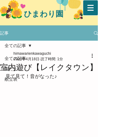
ひまわり園
記事
全ての記事
himawarienkawaguchi
全ての記事
2020年4月18日
読了時間: 1分
室内遊び【レイクタウン】
園だより
見て見て！音がなった♪
献立表