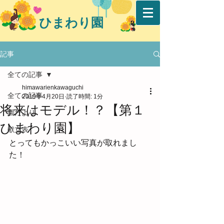
ひまわり園
記事
全ての記事
himawarienkawaguchi
全ての記事
2019年4月20日
読了時間: 1分
将来はモデル！？【第１
園だより
ひまわり園】
献立表
とってもかっこいい写真が取れまし
た！