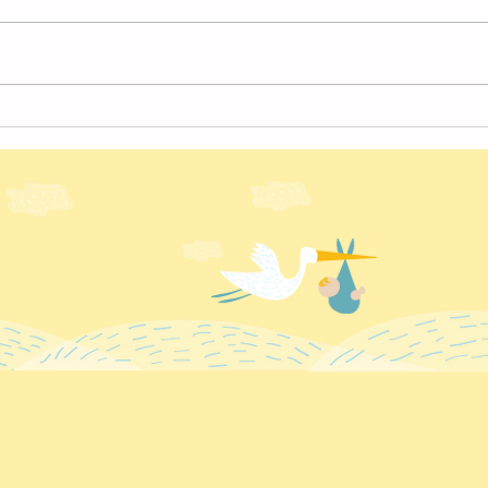
4月
４月の様子【北越谷】