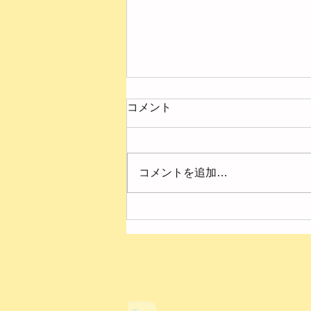
コメント
コメントを追加…
４月の様子【第２ひまわり
園】