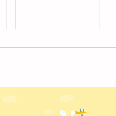
4月
４月の様子【北越谷】