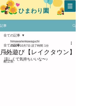
ひまわり園
記事
全ての記事
himawarienkawaguchi
全ての記事
2020年10月7日
読了時間: 1分
戸外遊び【レイクタウン】
園だより
涼しくて気持ちいいな〜♪
献立表