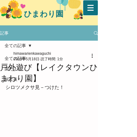
ひまわり園
記事
全ての記事
himawarienkawaguchi
全ての記事
2019年5月18日
読了時間: 1分
戸外遊び【レイクタウンひ
園だより
まわり園】
献立表
シロツメクサ見－つけた！