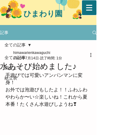
ひまわり園
記事
全ての記事
himawarienkawaguchi
全ての記事
2023年7月14日
読了時間: 1分
水あそび始めました♪
園だより
手遊びでは可愛いアンパンマンに変
献立表
身！
お外では泡遊びもしたよ！！ふわふわ
やわらか〜い☆楽しいね！これから夏
本番！たくさん水遊びしようね❣