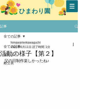
ひまわり園
記事
全ての記事
himawarienkawaguchi
全ての記事
2021年6月11日
読了時間: 1分
活動の様子【第２】
園だより
父の日制作楽しかったね♪
献立表