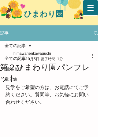
ひまわり園
記事
全ての記事
himawarienkawaguchi
全ての記事
2021年10月5日
読了時間: 1分
第２ひまわり園パンフレ
園だより
ット
献立表
見学をご希望の方は、お電話にてご予
約ください。質問等、お気軽にお問い
合わせください。