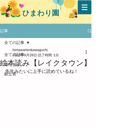
ひまわり園
記事
全ての記事
himawarienkawaguchi
全ての記事
2019年9月28日
読了時間: 1分
絵本読み【レイクタウン】
園だより
先生みたいに上手に読めているね！
献立表