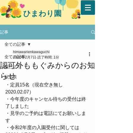
ひまわり園
記事
全ての記事
himawarienkawaguchi
全ての記事
2020年2月7日
読了時間: 1分
認可外ももぐみからのお知
園だより
らせ
献立表
・定員15名（現在空き無し
2020.02.07）
・今年度のキャンセル待ちの受付は終
了しました
・見学のご予約は電話にてお願いしま
す
・令和2年度の入園受付に関しては