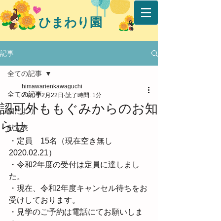
ひまわり園
記事
全ての記事
himawarienkawaguchi
全ての記事
2020年2月22日
読了時間: 1分
認可外ももぐみからのお知
園だより
らせ
献立表
・定員　15名（現在空き無し
2020.02.21）
・令和2年度の受付は定員に達しまし
た。
・現在、令和2年度キャンセル待ちをお
受けしております。
・見学のご予約は電話にてお願いしま