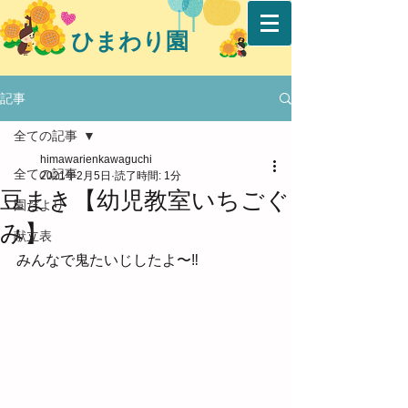
ひまわり園
記事
全ての記事
himawarienkawaguchi
全ての記事
2021年2月5日
読了時間: 1分
豆まき【幼児教室いちごぐ
園だより
み】
献立表
みんなで鬼たいじしたよ〜‼︎