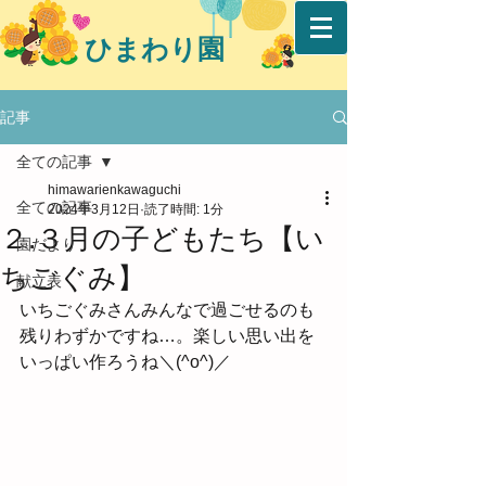
ひまわり園
記事
全ての記事
himawarienkawaguchi
全ての記事
2024年3月12日
読了時間: 1分
２.３月の子どもたち【い
園だより
ちごぐみ】
献立表
いちごぐみさんみんなで過ごせるのも
残りわずかですね…。楽しい思い出を
いっぱい作ろうね＼(^o^)／