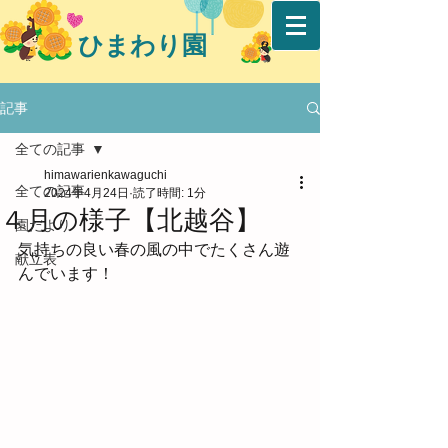
ひまわり園
記事
全ての記事
himawarienkawaguchi
全ての記事
2024年4月24日
読了時間: 1分
４月の様子【北越谷】
園だより
気持ちの良い春の風の中でたくさん遊
献立表
んでいます！