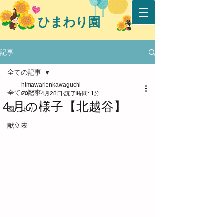
ひまわり園
記事
全ての記事
himawarienkawaguchi
全ての記事
2025年4月28日
読了時間: 1分
４月の様子【北越谷】
園だより
献立表