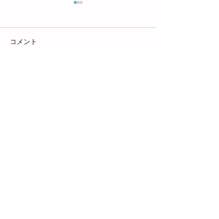
コメント
4月の様子【レ
４月の様子【北越谷】
コメントを追加…
株式会社ひまわり
〒343-0828 埼玉県越谷市レイクタウ
ン5-11-6 2F
048-973-7832