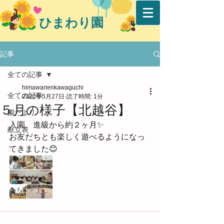
ひまわり園
記事
全ての記事
himawarienkawaguchi
全ての記事
2022年5月27日
読了時間: 1分
５月の様子【北越谷】
園だより
入園、進級から約２ヶ月✨
献立表
お友だちとも楽しく遊べるようになっ
てきました😊