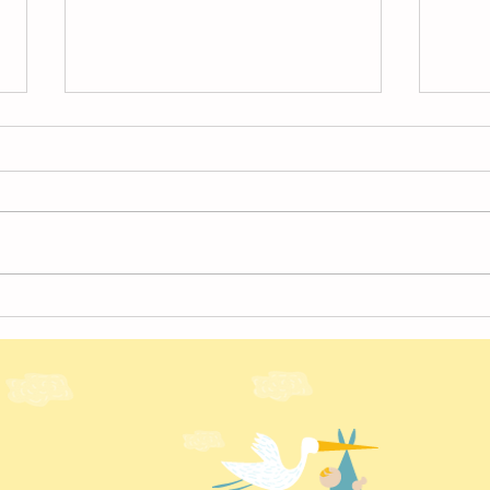
4月
４月の様子【北越谷】