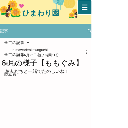
ひまわり園
記事
全ての記事
himawarienkawaguchi
全ての記事
2021年6月25日
読了時間: 1分
６月の様子【ももぐみ】
園だより
お友だちと一緒でたのしいね！
献立表