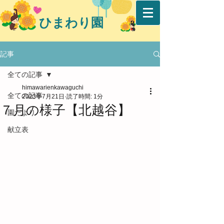
ひまわり園
記事
全ての記事
himawarienkawaguchi
全ての記事
2023年7月21日
読了時間: 1分
７月の様子【北越谷】
園だより
献立表