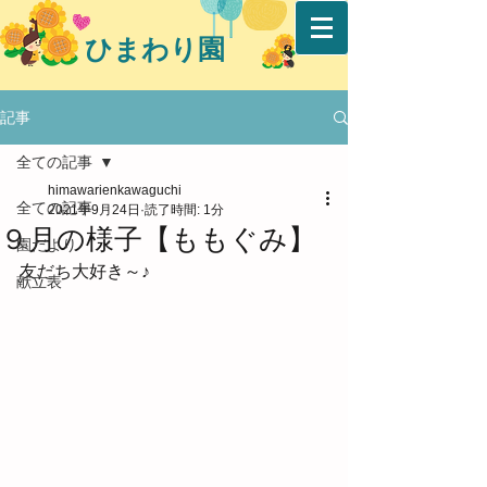
ひまわり園
記事
全ての記事
himawarienkawaguchi
全ての記事
2021年9月24日
読了時間: 1分
９月の様子【ももぐみ】
園だより
友だち大好き～♪
献立表