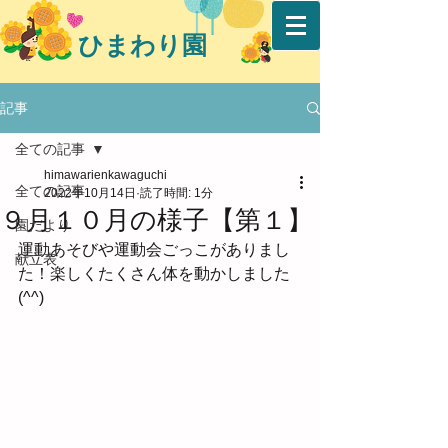
ひまわり園
記事
全ての記事
himawarienkawaguchi
全ての記事
2022年10月14日
読了時間: 1分
９月１０月の様子【第１】
園だより
運動あそびや運動会ごっこがありまし
献立表
た！楽しくたくさん体を動かしました
(^^)