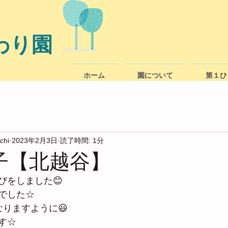
わり園
ホーム
園について
第１ひ
chi
2023年2月3日
読了時間: 1分
子【北越谷】
びをしました😊
でした☆
なりますように😃
す☆