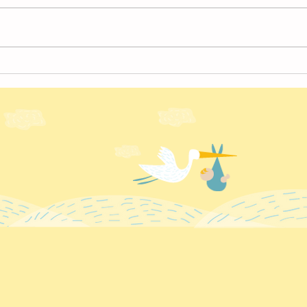
4月
４月の様子【北越谷】