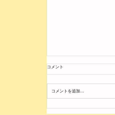
コメント
コメントを追加…
４月の様子【第２ひまわり
園】