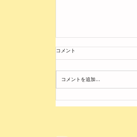
コメント
コメントを追加…
４月の様子【第２ひまわり
園】