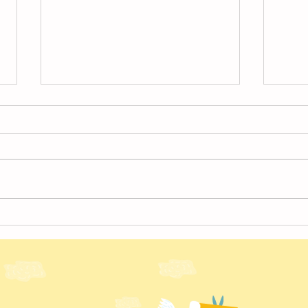
4月
４月の様子【北越谷】