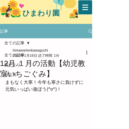
ひまわり園
記事
全ての記事
himawarienkawaguchi
全ての記事
2023年1月16日
読了時間: 1分
12月.１月の活動【幼児教
園だより
室いちごぐみ】
献立表
まもなく大寒！今年も寒さに負けずに
元気いっばい遊ぼう(^o^)！