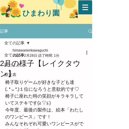
ひまわり園
記事
全ての記事
himawarienkawaguchi
全ての記事
2025年2月28日
読了時間: 1分
2月の様子【レイクタウ
園だより
ン】
献立表
椅子取りゲームが好きな子ども達
(⁠.⁠ ⁠❛⁠ ⁠ᴗ⁠ ⁠❛⁠.⁠)１位になろうと意欲的です♡
椅子に座れた時の笑顔がキラキラして
いてステキです(⁠≧⁠▽⁠≦⁠)
今年度、最後の製作は、絵本「わたし
のワンピース」です！
みんなそれぞれ可愛いワンピースがで