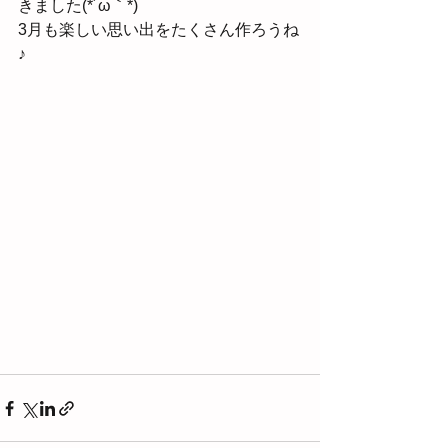
きました(⁠*⁠´⁠ω⁠｀⁠*⁠)
3月も楽しい思い出をたくさん作ろうね
♪