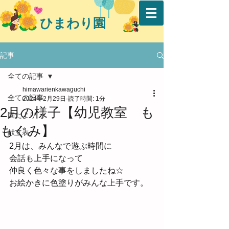
ひまわり園
記事
全ての記事
himawarienkawaguchi
全ての記事
2024年2月29日
読了時間: 1分
2月の様子【幼児教室 も
園だより
もぐみ】
献立表
2月は、みんなで遊ぶ時間に
会話も上手になって
仲良く色々な事をしましたね☆
お絵かきに色塗りがみんな上手です。