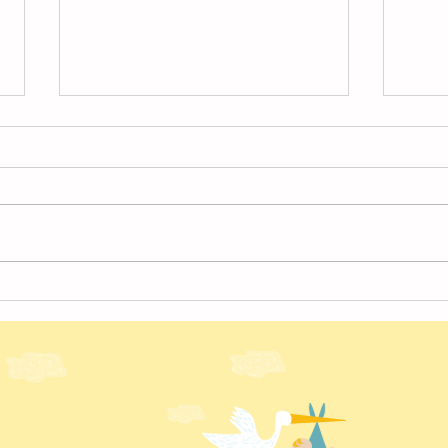
4月
４月の様子【北越谷】