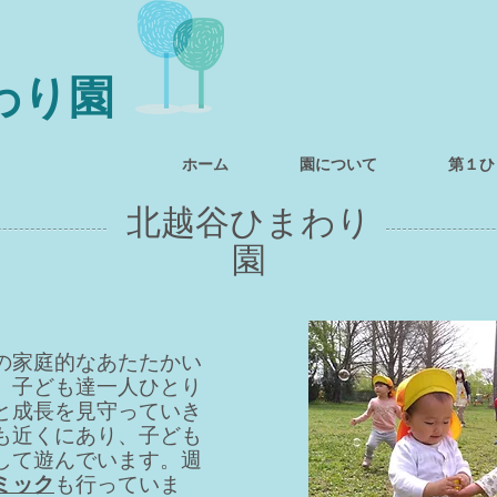
わり園
ホーム
園について
第１ひ
北越谷ひまわり
園
分の家庭的なあたたかい
、子ども達一人ひとり
と成長を見守っていき
も近くにあり、子ども
して遊んでいます。週
ミック
も行っていま