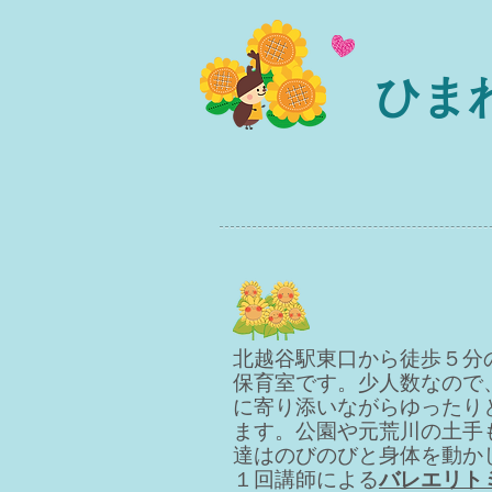
ひま
​北越谷駅東口から徒歩５
保育室です。少人数なので
に寄り添いながらゆったり
ます。公園や元荒川の土手
達はのびのびと身体を動か
１回講師による
バレエリト