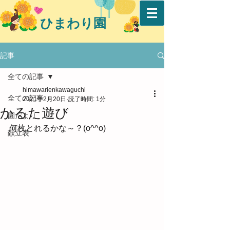
ひまわり園
記事
全ての記事
himawarienkawaguchi
全ての記事
2021年2月20日
読了時間: 1分
かるた遊び
園だより
何枚とれるかな～？(o^^o)
献立表