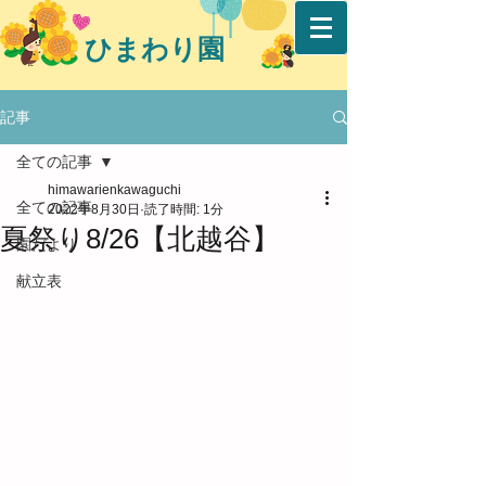
ひまわり園
記事
全ての記事
himawarienkawaguchi
全ての記事
2022年8月30日
読了時間: 1分
夏祭り8/26【北越谷】
園だより
献立表